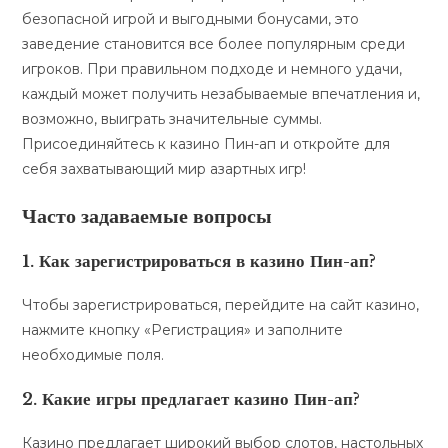
безопасной игрой и выгодными бонусами, это
заведение становится все более популярным среди
игроков. При правильном подходе и немного удачи,
каждый может получить незабываемые впечатления и,
возможно, выиграть значительные суммы.
Присоединяйтесь к казино Пин-ап и откройте для
себя захватывающий мир азартных игр!
Часто задаваемые вопросы
1. Как зарегистрироваться в казино Пин-ап?
Чтобы зарегистрироваться, перейдите на сайт казино,
нажмите кнопку «Регистрация» и заполните
необходимые поля.
2. Какие игры предлагает казино Пин-ап?
Казино предлагает широкий выбор слотов, настольных