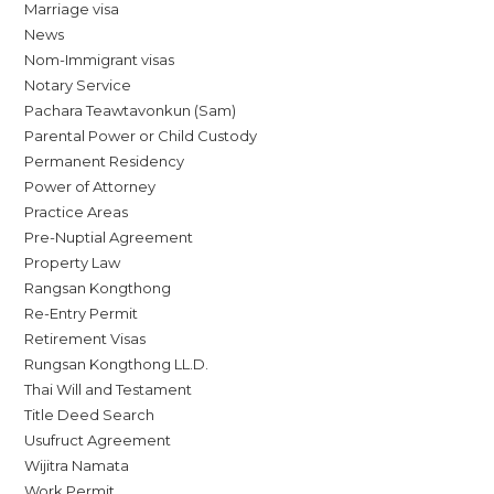
Marriage visa
News
Nom-Immigrant visas
Notary Service
Pachara Teawtavonkun (Sam)
Parental Power or Child Custody
Permanent Residency
Power of Attorney
Practice Areas
Pre-Nuptial Agreement
Property Law
Rangsan Kongthong
Re-Entry Permit
Retirement Visas
Rungsan Kongthong LL.D.
Thai Will and Testament
Title Deed Search
Usufruct Agreement
Wijitra Namata
Work Permit