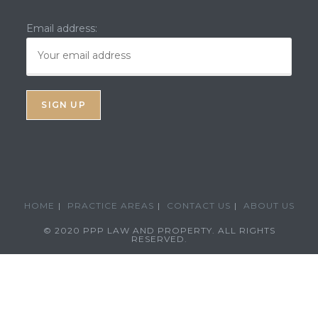
Email address:
HOME
PRACTICE AREAS
CONTACT US
ABOUT US
© 2020 PPP LAW AND PROPERTY. ALL RIGHTS
RESERVED.