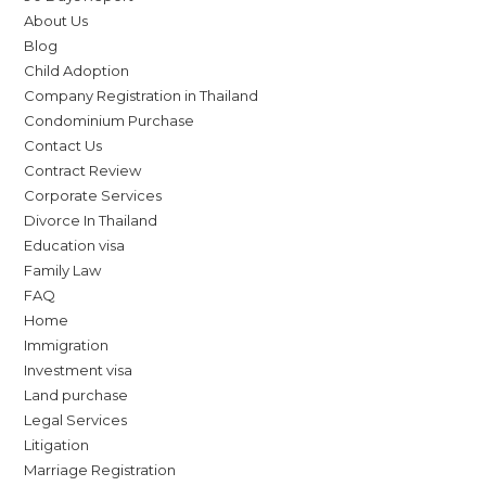
About Us
Blog
Child Adoption
Company Registration in Thailand
Condominium Purchase
Contact Us
Contract Review
Corporate Services
Divorce In Thailand
Education visa
Family Law
FAQ
Home
Immigration
Investment visa
Land purchase
Legal Services
Litigation
Marriage Registration