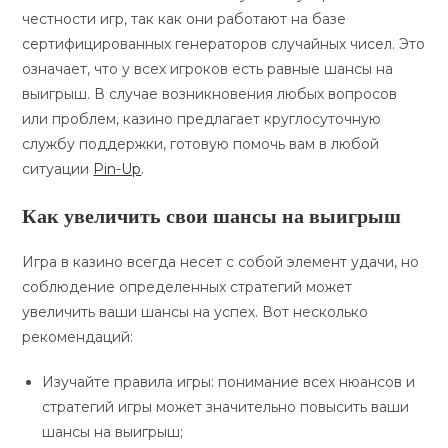
честности игр, так как они работают на базе
сертифицированных генераторов случайных чисел. Это
означает, что у всех игроков есть равные шансы на
выигрыш. В случае возникновения любых вопросов
или проблем, казино предлагает круглосуточную
службу поддержки, готовую помочь вам в любой
ситуации
Pin-Up
.
Как увеличить свои шансы на выигрыш
Игра в казино всегда несет с собой элемент удачи, но
соблюдение определенных стратегий может
увеличить ваши шансы на успех. Вот несколько
рекомендаций:
Изучайте правила игры: понимание всех нюансов и
стратегий игры может значительно повысить ваши
шансы на выигрыш;