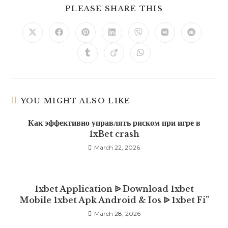
PLEASE SHARE THIS
YOU MIGHT ALSO LIKE
Как эффективно управлять риском при игре в
1xBet crash
March 22, 2026
1xbet Application ᐉ Download 1xbet
Mobile 1xbet Apk Android & Ios ᐉ 1xbet Fi”
March 28, 2026