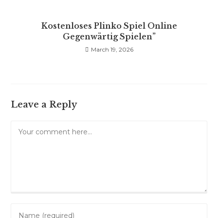
Kostenloses Plinko Spiel Online
Gegenwärtig Spielen”
March 19, 2026
Leave a Reply