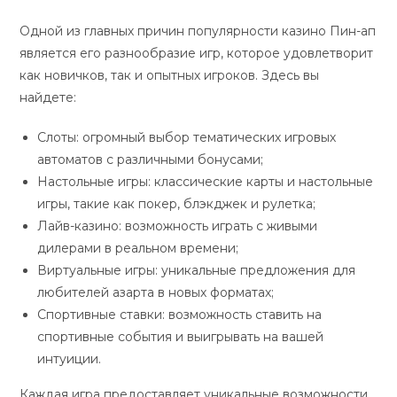
Одной из главных причин популярности казино Пин-ап
является его разнообразие игр, которое удовлетворит
как новичков, так и опытных игроков. Здесь вы
найдете:
Слоты: огромный выбор тематических игровых
автоматов с различными бонусами;
Настольные игры: классические карты и настольные
игры, такие как покер, блэкджек и рулетка;
Лайв-казино: возможность играть с живыми
дилерами в реальном времени;
Виртуальные игры: уникальные предложения для
любителей азарта в новых форматах;
Спортивные ставки: возможность ставить на
спортивные события и выигрывать на вашей
интуиции.
Каждая игра предоставляет уникальные возможности,