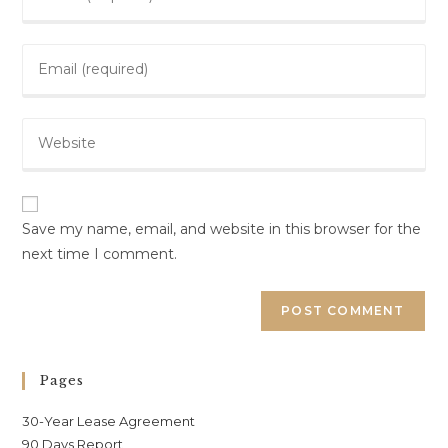
Save my name, email, and website in this browser for the
next time I comment.
Pages
30-Year Lease Agreement
90 Days Report