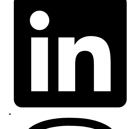
a
new
window
Opens
in