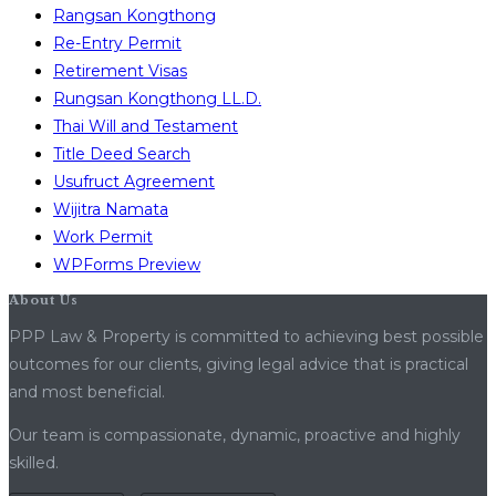
Rangsan Kongthong
Re-Entry Permit
Retirement Visas
Rungsan Kongthong LL.D.
Thai Will and Testament
Title Deed Search
Usufruct Agreement
Wijitra Namata
Work Permit
WPForms Preview
About Us
PPP Law & Property is committed to achieving best possible
outcomes for our clients, giving legal advice that is practical
and most beneficial.
Our team is compassionate, dynamic, proactive and highly
skilled.