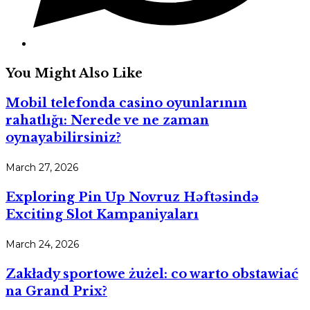
You Might Also Like
Mobil telefonda casino oyunlarının
rahatlığı: Nerede ve ne zaman
oynayabilirsiniz?
March 27, 2026
Exploring Pin Up Novruz Həftəsində
Exciting Slot Kampaniyaları
March 24, 2026
Zakłady sportowe żużel: co warto obstawiać
na Grand Prix?