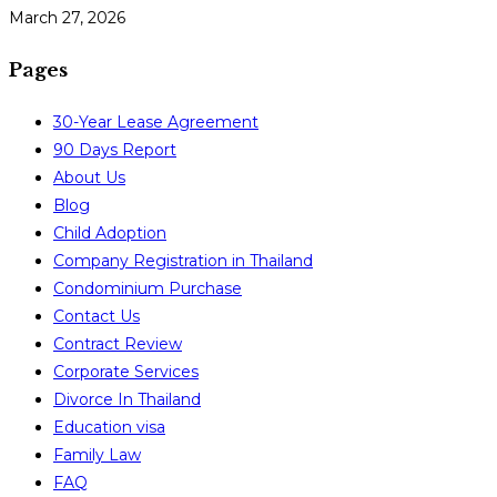
March 27, 2026
Pages
30-Year Lease Agreement
90 Days Report
About Us
Blog
Child Adoption
Company Registration in Thailand
Condominium Purchase
Contact Us
Contract Review
Corporate Services
Divorce In Thailand
Education visa
Family Law
FAQ