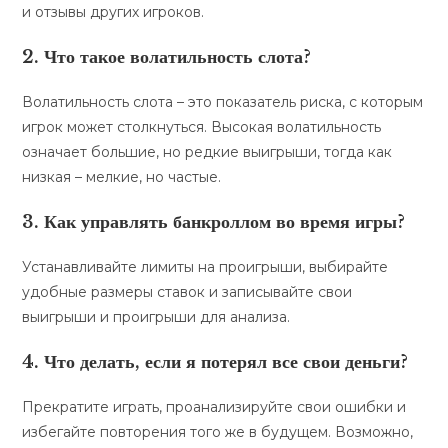
и отзывы других игроков.
2. Что такое волатильность слота?
Волатильность слота – это показатель риска, с которым
игрок может столкнуться. Высокая волатильность
означает большие, но редкие выигрыши, тогда как
низкая – мелкие, но частые.
3. Как управлять банкроллом во время игры?
Устанавливайте лимиты на проигрыши, выбирайте
удобные размеры ставок и записывайте свои
выигрыши и проигрыши для анализа.
4. Что делать, если я потерял все свои деньги?
Прекратите играть, проанализируйте свои ошибки и
избегайте повторения того же в будущем. Возможно,