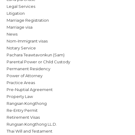
Legal Services
Litigation
Marriage Registration
Marriage visa
News
Nom-Immigrant visas
Notary Service
Pachara Teawtavonkun (Sam)
Parental Power or Child Custody
Permanent Residency
Power of Attorney
Practice Areas
Pre-Nuptial Agreement
Property Law
Rangsan Kongthong
Re-Entry Permit
Retirement Visas
Rungsan Kongthong LL.D.
Thai Will and Testament