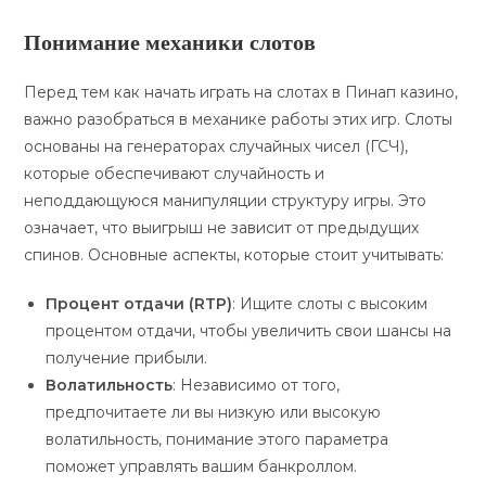
Понимание механики слотов
Перед тем как начать играть на слотах в Пинап казино,
важно разобраться в механике работы этих игр. Слоты
основаны на генераторах случайных чисел (ГСЧ),
которые обеспечивают случайность и
неподдающуюся манипуляции структуру игры. Это
означает, что выигрыш не зависит от предыдущих
спинов. Основные аспекты, которые стоит учитывать:
Процент отдачи (RTP)
: Ищите слоты с высоким
процентом отдачи, чтобы увеличить свои шансы на
получение прибыли.
Волатильность
: Независимо от того,
предпочитаете ли вы низкую или высокую
волатильность, понимание этого параметра
поможет управлять вашим банкроллом.