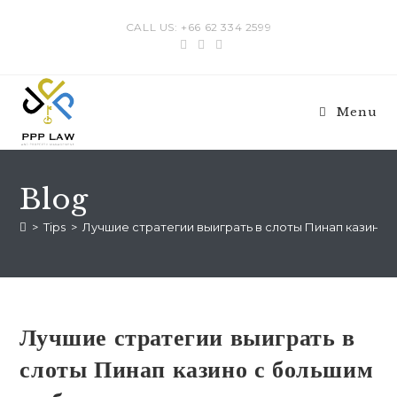
CALL US: +66 62 334 2599
Menu
Blog
>
Tips
>
Лучшие стратегии выиграть в слоты Пинап казино
Лучшие стратегии выиграть в
слоты Пинап казино с большим