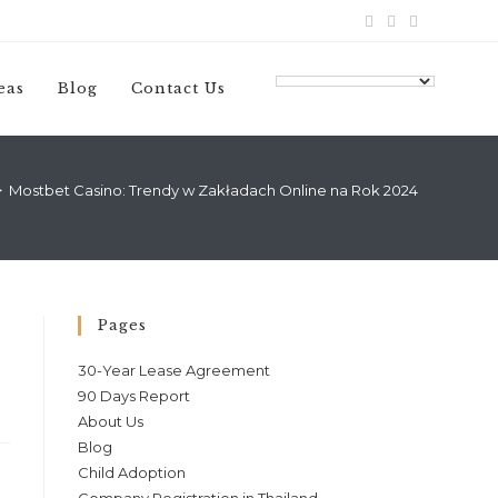
eas
Blog
Contact Us
>
Mostbet Casino: Trendy w Zakładach Online na Rok 2024
Pages
30-Year Lease Agreement
90 Days Report
About Us
Blog
Child Adoption