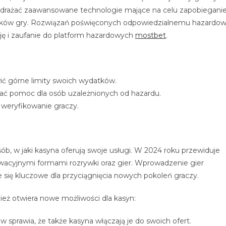
ą wdrażać zaawansowane technologie mające na celu zapobiegani
nków gry. Rozwiązań poświęconych odpowiedzialnemu hazardow
ję i zaufanie do platform hazardowych
mostbet
.
ić górne limity swoich wydatków.
ać pomoc dla osób uzależnionych od hazardu.
 weryfikowanie graczy.
ób, w jaki kasyna oferują swoje usługi. W 2024 roku przewiduje
nowacyjnymi formami rozrywki oraz gier. Wprowadzenie gier
e się kluczowe dla przyciągnięcia nowych pokoleń graczy.
eż otwiera nowe możliwości dla kasyn:
 sprawia, że także kasyna włączają je do swoich ofert.