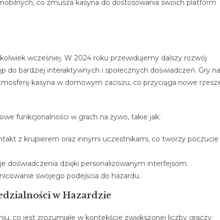
 mobilnych, co zmusza kasyna do dostosowania swoich platform
dykolwiek wcześniej. W 2024 roku przewidujemy dalszy rozwój
tęp do bardziej interaktywnych i społecznych doświadczeń. Gry n
zą atmosferę kasyna w domowym zaciszu, co przyciąga nowe rzesz
e funkcjonalności w grach na żywo, takie jak:
takt z krupierem oraz innymi uczestnikami, co tworzy poczucie
je doświadczenia dzięki personalizowanym interfejsom.
nicowanie swojego podejścia do hazardu.
dzialności w Hazardzie
u, co jest zrozumiałe w kontekście zwiększonej liczby graczy