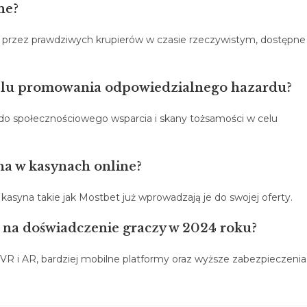
ne?
 przez prawdziwych krupierów w czasie rzeczywistym, dostępne
 celu promowania odpowiedzialnego hazardu?
 do społecznościowego wsparcia i skany tożsamości w celu
rna w kasynach online?
 kasyna takie jak Mostbet już wprowadzają je do swojej oferty.
ą na doświadczenie graczy w 2024 roku?
R i AR, bardziej mobilne platformy oraz wyższe zabezpieczenia