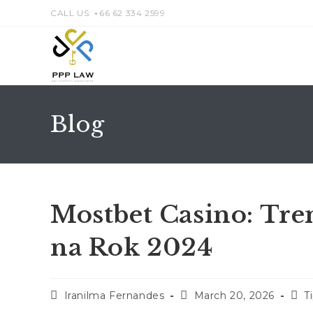
CALL US: +66 62 334 2599
Blog
Mostbet Casino: Tr
na Rok 2024
Iranilma Fernandes
March 20, 2026
T