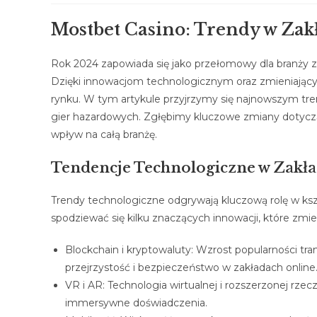
Mostbet Casino: Trendy w Zak
Rok 2024 zapowiada się jako przełomowy dla branży za
Dzięki innowacjom technologicznym oraz zmieniając
rynku. W tym artykule przyjrzymy się najnowszym tr
gier hazardowych. Zgłębimy kluczowe zmiany dotycząc
wpływ na całą branżę.
Tendencje Technologiczne w Zakł
Trendy technologiczne odgrywają kluczową rolę w ks
spodziewać się kilku znaczących innowacji, które zmie
Blockchain i kryptowaluty: Wzrost popularności tra
przejrzystość i bezpieczeństwo w zakładach online
VR i AR: Technologia wirtualnej i rozszerzonej rze
immersywne doświadczenia.