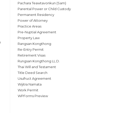
Pachara Teawtavonkun (Sam)
Parental Power or Child Custody
Permanent Residency
Power of Attorney
Practice Areas
Pre-Nuptial Agreement
a
Property Law
e
Rangsan Kongthong
Re-Entry Permit
Retirement Visas
Rungsan Kongthong LL.D.
Thai Will and Testament
Title Deed Search
Usufruct Agreement
Wijitra Namata
Work Permit
WPForms Preview