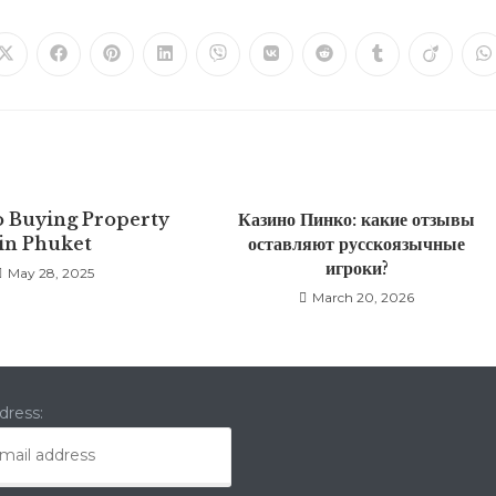
o Buying Property
Казино Пинко: какие отзывы
in Phuket
оставляют русскоязычные
игроки?
May 28, 2025
March 20, 2026
dress: