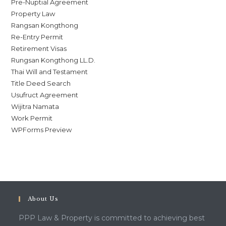
Pre-Nuptial Agreement
Property Law
Rangsan Kongthong
Re-Entry Permit
Retirement Visas
Rungsan Kongthong LL.D.
Thai Will and Testament
Title Deed Search
Usufruct Agreement
Wijitra Namata
Work Permit
WPForms Preview
About Us
PPP Law & Property is committed to achieving best