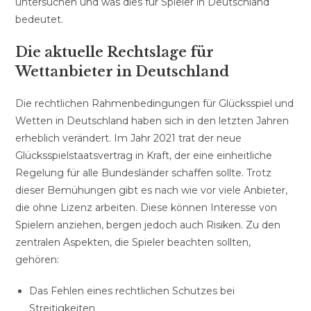
untersuchen und was dies für Spieler in Deutschland
bedeutet.
Die aktuelle Rechtslage für
Wettanbieter in Deutschland
Die rechtlichen Rahmenbedingungen für Glücksspiel und
Wetten in Deutschland haben sich in den letzten Jahren
erheblich verändert. Im Jahr 2021 trat der neue
Glücksspielstaatsvertrag in Kraft, der eine einheitliche
Regelung für alle Bundesländer schaffen sollte. Trotz
dieser Bemühungen gibt es nach wie vor viele Anbieter,
die ohne Lizenz arbeiten. Diese können Interesse von
Spielern anziehen, bergen jedoch auch Risiken. Zu den
zentralen Aspekten, die Spieler beachten sollten,
gehören:
Das Fehlen eines rechtlichen Schutzes bei
Streitigkeiten