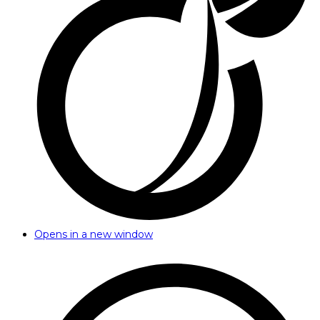
Opens in a new window