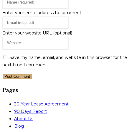
Enter your email address to comment
Enter your website URL (optional)
Save my name, email, and website in this browser for the
next time I comment.
Pages
30-Year Lease Agreement
90 Days Report
About Us
Blog