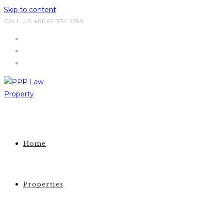
Skip to content
CALL US: +66 62 334 2599
Home
Properties