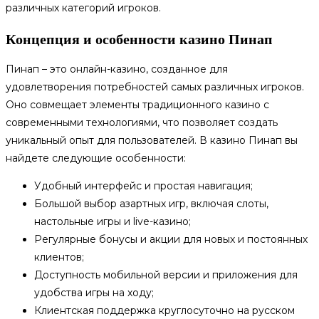
различных категорий игроков.
Концепция и особенности казино Пинап
Пинап – это онлайн-казино, созданное для
удовлетворения потребностей самых различных игроков.
Оно совмещает элементы традиционного казино с
современными технологиями, что позволяет создать
уникальный опыт для пользователей. В казино Пинап вы
найдете следующие особенности:
Удобный интерфейс и простая навигация;
Большой выбор азартных игр, включая слоты,
настольные игры и live-казино;
Регулярные бонусы и акции для новых и постоянных
клиентов;
Доступность мобильной версии и приложения для
удобства игры на ходу;
Клиентская поддержка круглосуточно на русском