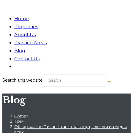
Home
Properties
About Us
Practice Areas
Blog
Contact Us
Search this website
Blog
Home
>
Tips
>
Обзор казино Пинап: ставки на спорт, слоты и игры для
всех!