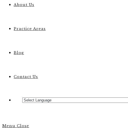
About Us
Practice Areas
Blog
Contact Us
Menu
Close