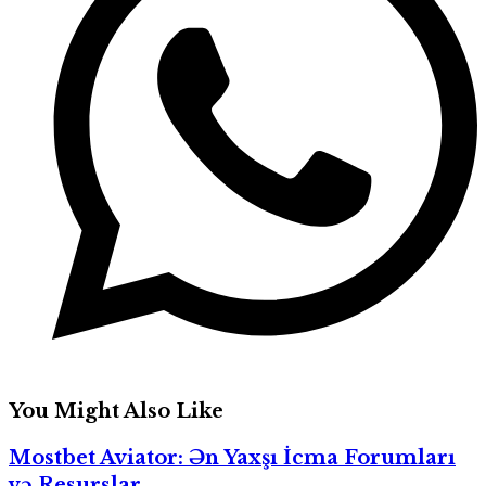
You Might Also Like
Mostbet Aviator: Ən Yaxşı İcma Forumları
və Resurslar