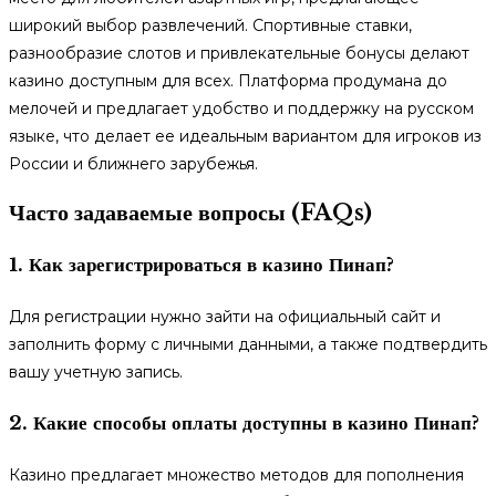
широкий выбор развлечений. Спортивные ставки,
разнообразие слотов и привлекательные бонусы делают
казино доступным для всех. Платформа продумана до
мелочей и предлагает удобство и поддержку на русском
языке, что делает ее идеальным вариантом для игроков из
России и ближнего зарубежья.
Часто задаваемые вопросы (FAQs)
1. Как зарегистрироваться в казино Пинап?
Для регистрации нужно зайти на официальный сайт и
заполнить форму с личными данными, а также подтвердить
вашу учетную запись.
2. Какие способы оплаты доступны в казино Пинап?
Казино предлагает множество методов для пополнения