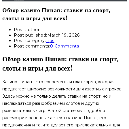
Обзор казино Пинап: ставки на спорт,
слоты и игры для всех!
Post author:
Post published:
March 19, 2026
Post category:
Tips
Post comments:
0 Comments
Обзор казино Пинап: ставки на спорт,
слоты и игры для всех!
Казино Пинап – это современная платформа, которая
предлагает широкие возможности для азартных игроков.
Здесь можно не только делать ставки на спорт, но и
наслаждаться разнообразием слотов и других
развлекательных игр. В этой статье мы подробно
рассмотрим основные аспекты казино Пинап, его
предложения и то, что делает его привлекательным для