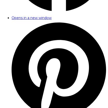
Opens in a new window