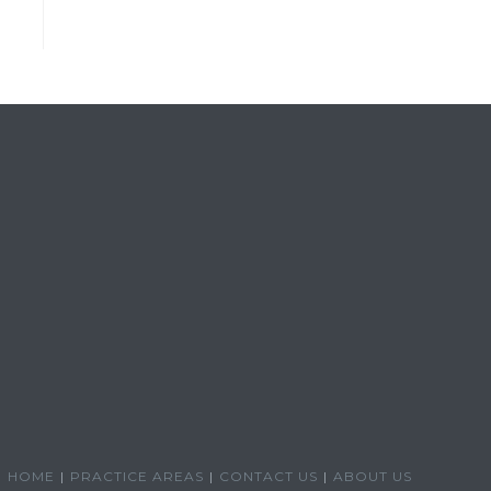
HOME
PRACTICE AREAS
CONTACT US
ABOUT US