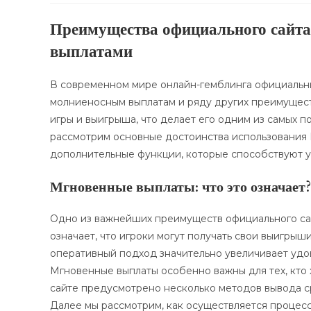
Преимущества официального сайта
выплатами
В современном мире онлайн-гемблинга официальны
молниеносным выплатам и ряду других преимуществ
игры и выигрыша, что делает его одним из самых 
рассмотрим основные достоинства использования П
дополнительные функции, которые способствуют у
Мгновенные выплаты: что это означает?
Одно из важнейших преимуществ официального сай
означает, что игроки могут получать свои выигрыш
оперативный подход значительно увеличивает удо
Мгновенные выплаты особенно важны для тех, кто х
сайте предусмотрено несколько методов вывода с
Далее мы рассмотрим, как осуществляется процесс