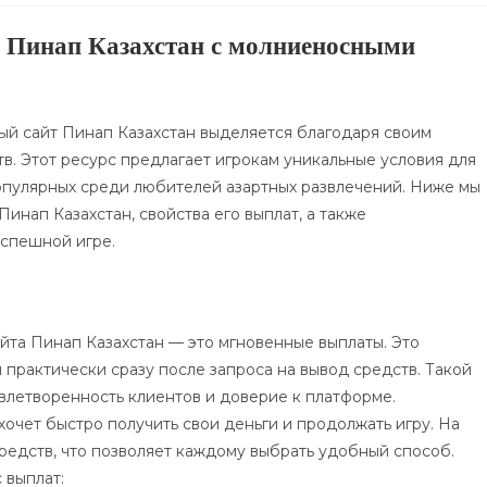
 Пинап Казахстан с молниеносными
й сайт Пинап Казахстан выделяется благодаря своим
. Этот ресурс предлагает игрокам уникальные условия для
популярных среди любителей азартных развлечений. Ниже мы
инап Казахстан, свойства его выплат, а также
спешной игре.
та Пинап Казахстан — это мгновенные выплаты. Это
и практически сразу после запроса на вывод средств. Такой
влетворенность клиентов и доверие к платформе.
очет быстро получить свои деньги и продолжать игру. На
редств, что позволяет каждому выбрать удобный способ.
 выплат: