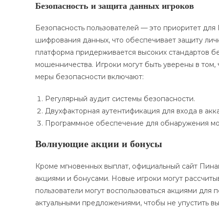
Безопасность и защита данных игроков
Безопасность пользователей — это приоритет для 
шифрования данных, что обеспечивает защиту лич
платформа придерживается высоких стандартов бе
мошенничества. Игроки могут быть уверены в том,
меры безопасности включают:
Регулярный аудит системы безопасности.
Двухфакторная аутентификация для входа в акка
Программное обеспечение для обнаружения мо
Волнующие акции и бонусы
Кроме мгновенных выплат, официальный сайт Пина
акциями и бонусами. Новые игроки могут рассчиты
пользователи могут воспользоваться акциями для 
актуальными предложениями, чтобы не упустить вы