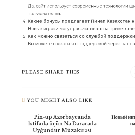
Да, сайт использует современные технологии ш
пользователей.
Какие бонусы предлагает Пинап Казахстан 
Новые игроки могут рассчитывать на приветстве
Как можно связаться со службой поддержк
Вы можете связаться с поддержкой через чат на
PLEASE SHARE THIS
YOU MIGHT ALSO LIKE
Pin-up Azərbaycanda
Новый инт
İstifadə üçün Nə Dərəcədə
н
Uyğundur Müzakirəsi