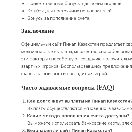
Приветственные бонусы для новых игроков.
Кэшбэк для постоянных пользователей.
Бонусы за пополнение счета.
Заключение
Официальный сайт Пинап Казахстан предлагает св
молниеносные выплаты, множество способов оплат
эти факторы способствуют созданию положительно
азартных игроков. Воспользовавшись предложениям
шансы на выигрыш и насладиться игрой.
Часто задаваемые вопросы (FAQ)
Как долго ждут выплаты на Пинап Казахстан
Выплаты осуществляются мгновенно, в зависимо
Какие методы пополнения счета доступны?
Вы можете использовать банковские карты, эле
Безопасен ли сайт Пинап Казахстан?